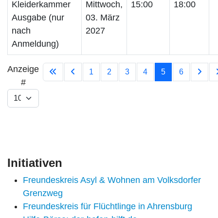
Kleiderkammer
Mittwoch,
15:00
18:00
Ausgabe (nur
03. März
nach
2027
Anmeldung)
Limite der Paginierungsliste
Anzeige
1
2
3
4
5
6
#
Initiativen
Freundeskreis Asyl & Wohnen am Volksdorfer
Grenzweg
Freundeskreis für Flüchtlinge in Ahrensburg