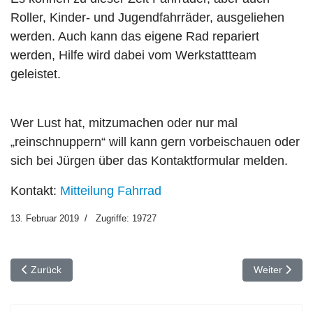
Roller, Kinder- und Jugendfahrräder, ausgeliehen
werden. Auch kann das eigene Rad repariert
werden, Hilfe wird dabei vom Werkstattteam
geleistet.
Wer Lust hat, mitzumachen oder nur mal
„reinschnuppern“ will kann gern vorbeischauen oder
sich bei Jürgen über das Kontaktformular melden.
Kontakt:
Mitteilung Fahrrad
13. Februar 2019
Zugriffe: 19727
Vorheriger Beitrag: Gemeindebrief - Dezember 2018
Nächster Bei
Zurück
Weiter