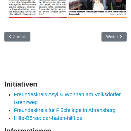
Vorheriger Beitrag: „Schrauber“ gesucht!
Nächster Bei
Zurück
Weiter
Initiativen
Freundeskreis Asyl & Wohnen am Volksdorfer
Grenzweg
Freundeskreis für Flüchtlinge in Ahrensburg
Hilfe-Börse: der-hafen-hilft.de
Informationen