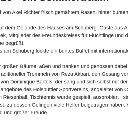
f von Axel Richter frisch gemähtem Rasen, hinter bunt
auf dem Gelände des Hauses am Schüberg. Gäste aus Afgha
, Mitglieder des Freundeskreises für Flüchtlinge und de
he begrüßt.
am Schüberg lockte ein buntes Büffet mit internationale
 großen Bäume, aßen und tranken und genossen dabei di
aditioneller Trommeln von Reza Akbari, den Gesang vo
von Dominique Bartels, der sang und sich selbst mit der 
langebote des Hoisbüttler Sportvereins, angeleitet von C
iesenball, Tischtennis wurde gespielt, ausprobiert , si
st, zu dessen Gelingen viele Helfer beigetragen haben.
nd und großer Freude.